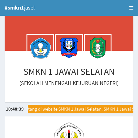
#smkn1
jasel
SMKN 1 JAWAI SELATAN
(SEKOLAH MENENGAH KEJURUAN NEGERI)
lamat datang di website SMKN 1 Jawai Selatan. SMKN 1 Jawai Selatan 
10
:
48
:
39