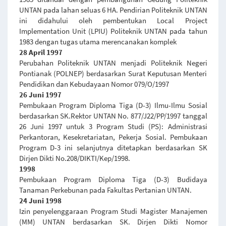
UNTAN pada lahan seluas 6 HA. Pendirian Politeknik UNTAN
ini didahului oleh pembentukan Local Project
Implementation Unit (LPIU) Politeknik UNTAN pada tahun
1983 dengan tugas utama merencanakan komplek
28 April 1997
Perubahan Politeknik UNTAN menjadi Politeknik Negeri
Pontianak (POLNEP) berdasarkan Surat Keputusan Menteri
Pendidikan dan Kebudayaan Nomor 079/O/1997
26 Juni 1997
Pembukaan Program Diploma Tiga (D-3) Ilmu-Ilmu Sosial
berdasarkan SK.Rektor UNTAN No. 877/J22/PP/1997 tanggal
26 Juni 1997 untuk 3 Program Studi (PS): Administrasi
Perkantoran, Kesekretariatan, Pekerja Sosial. Pembukaan
Program D-3 ini selanjutnya ditetapkan berdasarkan SK
Dirjen Dikti No.208/DIKTI/Kep/1998.
1998
Pembukaan Program Diploma Tiga (D-3) Budidaya
Tanaman Perkebunan pada Fakultas Pertanian UNTAN.
24 Juni 1998
Izin penyelenggaraan Program Studi Magister Manajemen
(MM) UNTAN berdasarkan SK. Dirjen Dikti Nomor