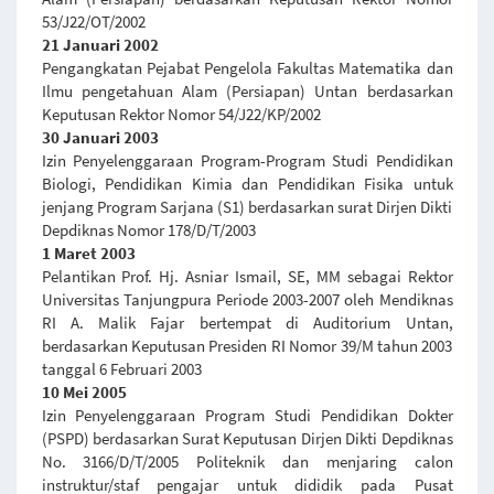
53/J22/OT/2002
21 Januari 2002
Pengangkatan Pejabat Pengelola Fakultas Matematika dan
Ilmu pengetahuan Alam (Persiapan) Untan berdasarkan
Keputusan Rektor Nomor 54/J22/KP/2002
30 Januari 2003
Izin Penyelenggaraan Program-Program Studi Pendidikan
Biologi, Pendidikan Kimia dan Pendidikan Fisika untuk
jenjang Program Sarjana (S1) berdasarkan surat Dirjen Dikti
Depdiknas Nomor 178/D/T/2003
1 Maret 2003
Pelantikan Prof. Hj. Asniar Ismail, SE, MM sebagai Rektor
Universitas Tanjungpura Periode 2003-2007 oleh Mendiknas
RI A. Malik Fajar bertempat di Auditorium Untan,
berdasarkan Keputusan Presiden RI Nomor 39/M tahun 2003
tanggal 6 Februari 2003
10 Mei 2005
Izin Penyelenggaraan Program Studi Pendidikan Dokter
(PSPD) berdasarkan Surat Keputusan Dirjen Dikti Depdiknas
No. 3166/D/T/2005 Politeknik dan menjaring calon
instruktur/staf pengajar untuk dididik pada Pusat