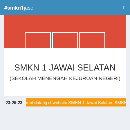
jasel
#smkn1
SMKN 1 JAWAI SELATAN
(SEKOLAH MENENGAH KEJURUAN NEGERI)
23
:
25
:
Selamat datang di website SMKN 1 Jawai Selatan. SMKN 1 
23