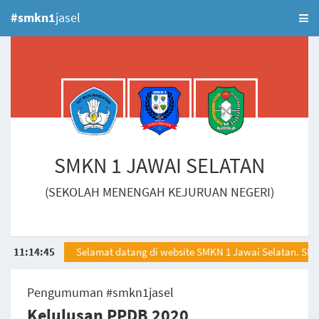
#smkn1
jasel
SMKN 1 JAWAI SELATAN
(SEKOLAH MENENGAH KEJURUAN NEGERI)
11
:
14
:
45
Selamat datang di website SMKN 1 Jawai Selatan. SMKN 
Pengumuman #smkn1jasel
Kelulusan PPDB 2020