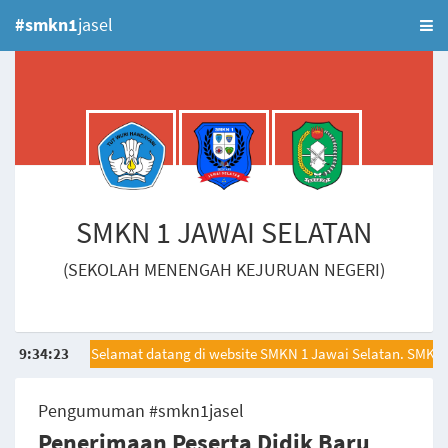
#smkn1
jasel
SMKN 1 JAWAI SELATAN
(SEKOLAH MENENGAH KEJURUAN NEGERI)
9
:
34
:
23
Selamat datang di website SMKN 1 Jawai Selatan. SMKN 1 
Pengumuman #smkn1jasel
Penerimaan Peserta Didik Baru