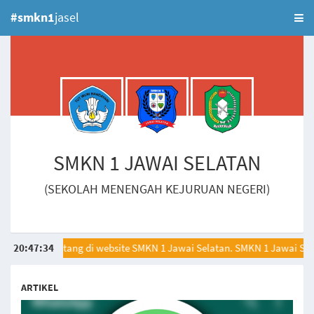
#smkn1
jasel
SMKN 1 JAWAI SELATAN
(SEKOLAH MENENGAH KEJURUAN NEGERI)
elamat datang di website SMKN 1 Jawai Selatan. SMKN 1 Jawai Selatan
20
:
47
:
35
ARTIKEL