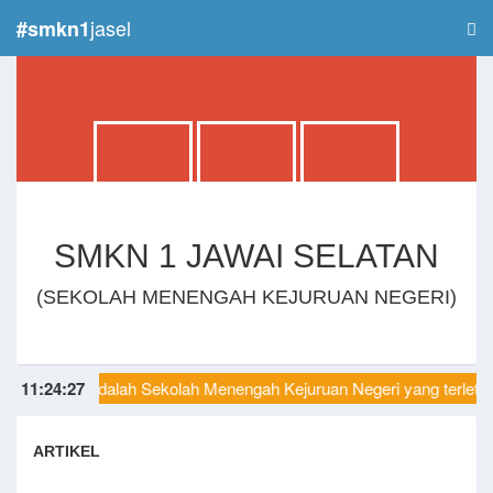
jasel
#smkn1
SMKN 1 JAWAI SELATAN
(SEKOLAH MENENGAH KEJURUAN NEGERI)
ai Selatan adalah Sekolah Menengah Kejuruan Negeri yang terleta
11
:
24
:
27
ARTIKEL